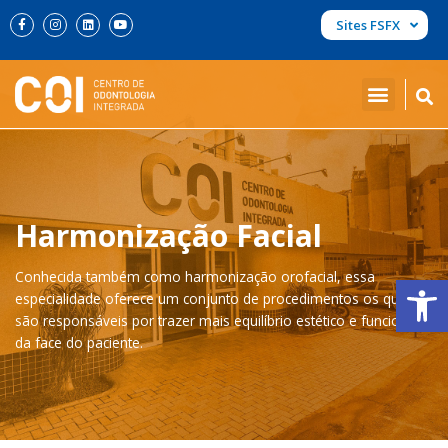
Ir
F
I
L
Y
Sites FSFX
a
n
i
o
para
c
s
n
u
o
e
t
k
t
b
a
e
u
conteúdo
o
g
d
b
o
r
i
e
k
a
n
-
m
f
Harmonização Facial
Conhecida também como harmonização orofacial, essa
Abrir 
especialidade oferece um conjunto de procedimentos os quais
são responsáveis por trazer mais equilíbrio estético e funcional
da face do paciente.