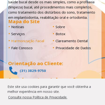
saúde bucal desde os mais simples, como a profilaxia
(limpeza) bucal, até procedimentos mais completos,
como tratamento dos distúrbios do sono, tratamento
em implantodontia, reabilitação oral e ortodontia.
Mapa do Site
Notícias
Sobre
Serviços
Botox
Harmonização Facial
Clareamento Dental
Fale Conosco
Privacidade de Dados
Orientação ao Cliente:
(31) 3829-9750
Agendamentos e Informações:
(31) 3829-9737
Este site usa cookies para garantir que você obtenha a
melhor experiência em nosso site.
Localização
Consulte nossa Política de Privacidade.
Rua Jequitibá, 240 - Bairro Horto CEP 35160-
306 - Ipatinga - MG