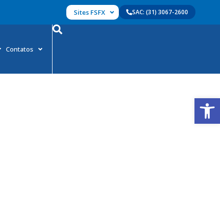
Sites FSFX
SAC: (31) 3067-2600
Contatos
Abrir 