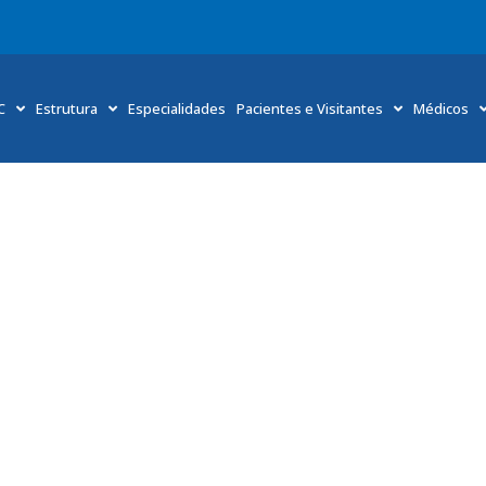
C
Estrutura
Especialidades
Pacientes e Visitantes
Médicos
HMCC realiza mais um mutirão de cirurgias ginecológicas
Início
»
HMCC realiza mais um mutirão de cirurgias ginecológicas