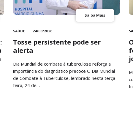
Saiba Mais
SAÚDE
24/03/2026
S
:
Tosse persistente pode ser
O
a
alerta
f
m
j
Dia Mundial de combate à tuberculose reforça a
importância do diagnóstico precoce O Dia Mundial
M
de Combate à Tuberculose, lembrado nesta terça-
co
feira, 24 de…
I