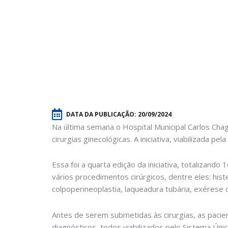
DATA DA PUBLICAÇÃO:
20/09/2024
Na última semana o Hospital Municipal Carlos Cha
cirurgias ginecológicas. A iniciativa, viabilizada p
Essa foi a quarta edição da iniciativa, totaliza
vários procedimentos cirúrgicos, dentre eles: histe
colpoperineoplastia, laqueadura tubária, exérese 
Antes de serem submetidas às cirurgias, as pacien
diagnósticos, todos viabilizados pelo Sistema Úni