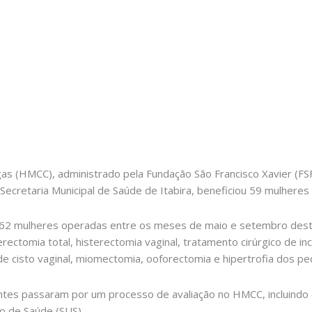
gas (HMCC), administrado pela Fundação São Francisco Xavier (FS
ela Secretaria Municipal de Saúde de Itabira, beneficiou 59 mulheres
ndo 162 mulheres operadas entre os meses de maio e setembro dest
rectomia total, histerectomia vaginal, tratamento cirúrgico de inco
de cisto vaginal, miomectomia, ooforectomia e hipertrofia dos pe
tes passaram por um processo de avaliação no HMCC, incluindo co
co de Saúde (SUS).