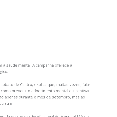
m a saúde mental. A campanha oferece à
gico.
obato de Castro, explica que, muitas vezes, falar
 como prevenir o adoecimento mental e incentivar
 não apenas durante o mês de setembro, mas ao
uiatra.
o da equipe multiprofissional do Hospital Márcio