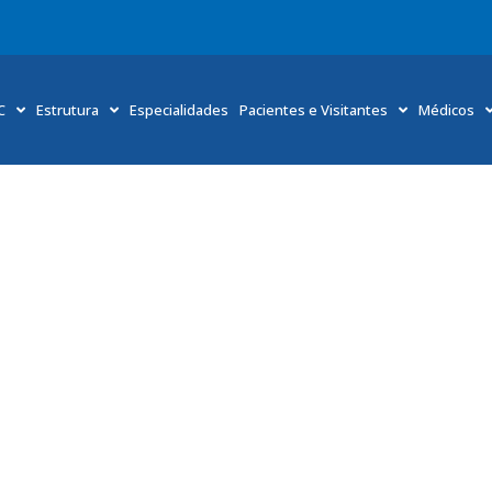
C
Estrutura
Especialidades
Pacientes e Visitantes
Médicos
arelo: especialistas dão dicas de como manter o bem-est
Setembro amarelo: especialistas dão dicas de como manter o bem-estar e