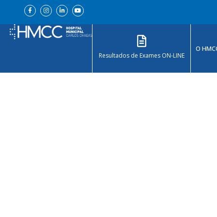
Ir
F
I
L
Y
a
n
i
o
para
c
s
n
u
e
t
k
t
o
b
a
e
u
o
g
d
b
conteúdo
o
r
i
e
k
a
n
O HMC
-
m
-
Resultados de Exames ON-LINE
f
i
n
Setembro am
Início
»