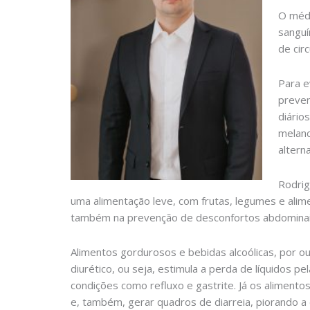
O médi
sanguí
de cir
Para e
preven
diário
melanc
altern
Rodrig
uma alimentação leve, com frutas, legumes e alime
também na prevenção de desconfortos abdominais, 
Alimentos gordurosos e bebidas alcoólicas, por o
diurético, ou seja, estimula a perda de líquidos pe
condições como refluxo e gastrite. Já os aliment
e, também, gerar quadros de diarreia, piorando a d