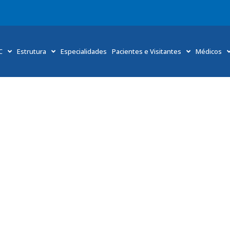
C
Estrutura
Especialidades
Pacientes e Visitantes
Médicos
ados essenciais para prevenir doenças gastrointestinais e
requer cuidados essenciais para prevenir doenças gastrointestinais e out