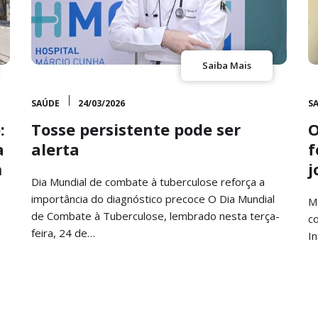
Saiba Mais
SAÚDE
24/03/2026
S
:
Tosse persistente pode ser
O
a
alerta
f
m
j
Dia Mundial de combate à tuberculose reforça a
importância do diagnóstico precoce O Dia Mundial
M
de Combate à Tuberculose, lembrado nesta terça-
co
feira, 24 de…
I