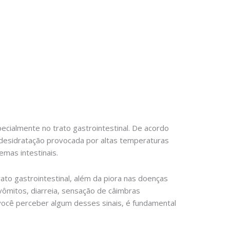
cialmente no trato gastrointestinal. De acordo
a desidratação provocada por altas temperaturas
mas intestinais.
ato gastrointestinal, além da piora nas doenças
vômitos, diarreia, sensação de câimbras
você perceber algum desses sinais, é fundamental