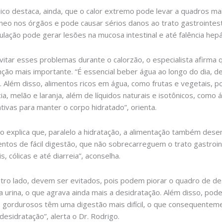
co destaca, ainda, que o calor extremo pode levar a quadros mais
neo nos órgãos e pode causar sérios danos ao trato gastrointesti
culação pode gerar lesões na mucosa intestinal e até falência he
vitar esses problemas durante o calorzão, o especialista afirma 
ção mais importante. “É essencial beber água ao longo do dia, de
s. Além disso, alimentos ricos em água, como frutas e vegetais, 
ia, melão e laranja, além de líquidos naturais e isotônicos, como
ativas para manter o corpo hidratado”, orienta.
o explica que, paralelo a hidratação, a alimentação também desem
ntos de fácil digestão, que não sobrecarreguem o trato gastroint
cólicas e até diarreia”, aconselha.
utro lado, devem ser evitados, pois podem piorar o quadro de des
la urina, o que agrava ainda mais a desidratação. Além disso, pode
os gordurosos têm uma digestão mais difícil, o que consequentem
esidratação”, alerta o Dr. Rodrigo.