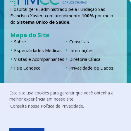
Hospital geral, administrado pela Fundação São
Francisco Xavier, com atendimento
100%
por meio
do
Sistema Único de Saúde
.
Mapa do Site
Sobre
Consultas
Especialidades Médicas
Internações
Visitas e Acompanhantes
Diretoria Clínica
Fale Conosco
Privacidade de Dados
Localização
Este site usa cookies para garantir que você obtenha a
Chácara Fernando Jardim, 555 Campestre,
melhor experiência em nosso site.
Itabira – MG
Siga nossas redes
Consulte nossa Política de Privacidade.
F
I
L
Y
a
n
i
o
c
s
n
u
e
t
k
t
b
a
e
u
o
g
d
b