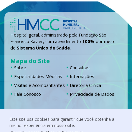
Hospital geral, administrado pela Fundação São
Francisco Xavier, com atendimento
100%
por meio
do
Sistema Único de Saúde
.
Mapa do Site
Sobre
Consultas
Especialidades Médicas
Internações
Visitas e Acompanhantes
Diretoria Clínica
Fale Conosco
Privacidade de Dados
Localização
Este site usa cookies para garantir que você obtenha a
Chácara Fernando Jardim, 555 Campestre,
melhor experiência em nosso site.
Itabira – MG