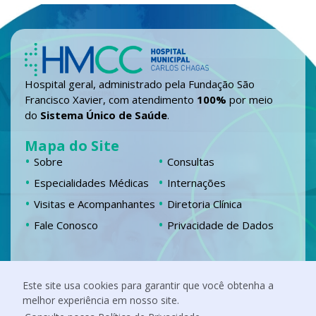
Hospital geral, administrado pela Fundação São
Francisco Xavier, com atendimento
100%
por meio
do
Sistema Único de Saúde
.
Mapa do Site
Sobre
Consultas
Especialidades Médicas
Internações
Visitas e Acompanhantes
Diretoria Clínica
Fale Conosco
Privacidade de Dados
Localização
Este site usa cookies para garantir que você obtenha a
Chácara Fernando Jardim, 555 Campestre,
melhor experiência em nosso site.
Itabira – MG