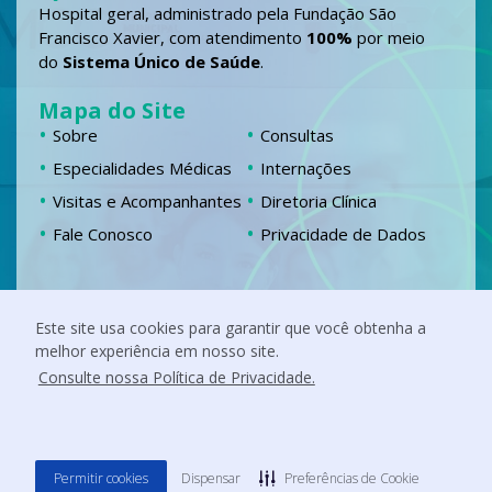
Hospital geral, administrado pela Fundação São
Francisco Xavier, com atendimento
100%
por meio
do
Sistema Único de Saúde
.
Mapa do Site
Sobre
Consultas
Especialidades Médicas
Internações
Visitas e Acompanhantes
Diretoria Clínica
Fale Conosco
Privacidade de Dados
Localização
Este site usa cookies para garantir que você obtenha a
Chácara Fernando Jardim, 555 Campestre,
melhor experiência em nosso site.
Itabira – MG
Siga nossas redes
Consulte nossa Política de Privacidade.
F
I
L
Y
a
n
i
o
c
s
n
u
e
t
k
t
b
a
e
u
o
g
d
b
Permitir cookies
Dispensar
Preferências de Cookie
o
r
i
e