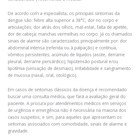
De acordo com a especialista, os principais sintomas da
dengue são: febre alta superior a 38°C, dor no corpo e
articulações; dor atrás dos olhos, mal-estar, falta de apetite,
dor de cabeça; manchas vermelhas no corpo. Já os chamados
sinais de alarme são caracterizados principalmente por: dor
abdominal intensa (referida ou à palpação) e contínua,
vômitos persistentes; acúmulo de líquidos (ascite, derrame
pleural, derrame pericárdico); hipotensão postural e/ou
lipotímia (sensação de desmaio); irritabilidade e sangramento
de mucosa (nasal, oral, otológico).
Em casos de sintomas clássicos da doença é recomendado
buscar uma consulta médica, que fará a avaliação geral do
paciente. A procura por atendimentos médicos em serviços
de urgência e emergência não é necessária na maioria dos
casos suspeitos, e sim, para aqueles que apresentam os
sintomas associados com comorbidade, sinais de alarme e
gravidade.