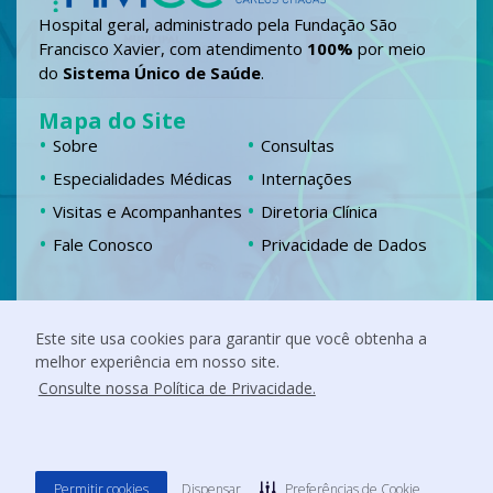
Hospital geral, administrado pela Fundação São
Francisco Xavier, com atendimento
100%
por meio
do
Sistema Único de Saúde
.
Mapa do Site
Sobre
Consultas
Especialidades Médicas
Internações
Visitas e Acompanhantes
Diretoria Clínica
Fale Conosco
Privacidade de Dados
Localização
Este site usa cookies para garantir que você obtenha a
Chácara Fernando Jardim, 555 Campestre,
melhor experiência em nosso site.
Itabira – MG
Consulte nossa Política de Privacidade.
Siga nossas redes
F
I
L
Y
a
n
i
o
c
s
n
u
e
t
k
t
b
a
e
u
o
g
d
b
Permitir cookies
Dispensar
Preferências de Cookie
o
r
i
e