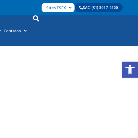
Sites FSFX
SAC: (31) 3067-2600
Contatos
Abrir 