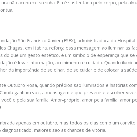
ura não acontece sozinha. Ela é sustentada pelo corpo, pela alma 
pontua.
undação São Francisco Xavier (FSFX), administradora do Hospital 
los Chagas, em Itabira, reforça essa mensagem ao iluminar as fa
s do que um gesto estético, é um símbolo de esperança que se e
dação é levar informação, acolhimento e cuidado. Quando ilumi
her da importância de se olhar, de se cuidar e de colocar a saúde
te Outubro Rosa, quando prédios são iluminados e histórias co
Camila ganham voz, a mensagem é que prevenir é escolher viver
 você e pela sua família. Amor-próprio, amor pela família, amor pe
a.
lembrada apenas em outubro, mas todos os dias como um convite
diagnosticado, maiores são as chances de vitória.