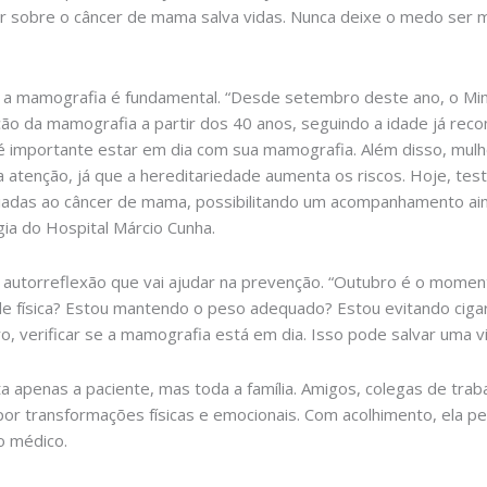
lar sobre o câncer de mama salva vidas. Nunca deixe o medo ser 
e a mamografia é fundamental. “Desde setembro deste ano, o Min
ação da mamografia a partir dos 40 anos, seguindo a idade já re
o é importante estar em dia com sua mamografia. Além disso, mul
 atenção, já que a hereditariedade aumenta os riscos. Hoje, tes
ciadas ao câncer de mama, possibilitando um acompanhamento ai
gia do Hospital Márcio Cunha.
a autorreflexão que vai ajudar na prevenção. “Outubro é o momen
ade física? Estou mantendo o peso adequado? Estou evitando ciga
o, verificar se a mamografia está em dia. Isso pode salvar uma vi
a apenas a paciente, mas toda a família. Amigos, colegas de tra
or transformações físicas e emocionais. Com acolhimento, ela p
o médico.