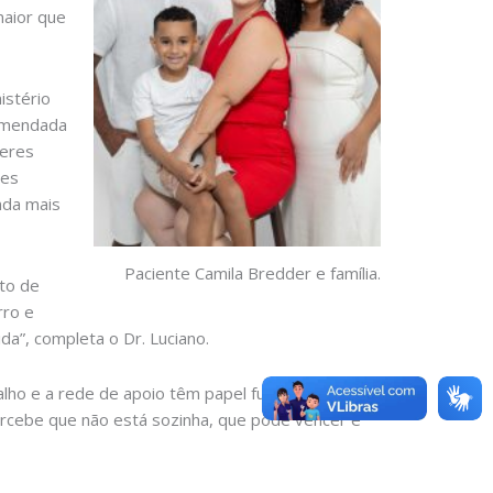
maior que
istério
comendada
heres
tes
nda mais
Paciente Camila Bredder e família.
to de
rro e
da”, completa o Dr. Luciano.
balho e a rede de apoio têm papel fundamental
ercebe que não está sozinha, que pode vencer e