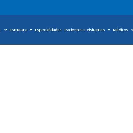
C
Estrutura
Especialidades
Pacientes e Visitantes
Médicos
Outubro Rosa: fachadas iluminadas, vidas transformadas
Início
»
Outubro Rosa: fachadas iluminadas, vidas transformadas