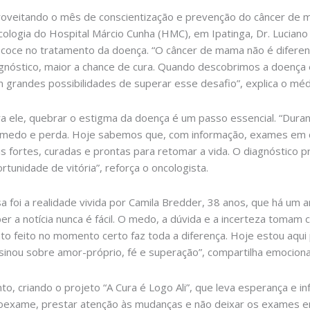
oveitando o mês de conscientização e prevenção do câncer de 
ologia do Hospital Márcio Cunha (HMC), em Ipatinga, Dr. Luciano 
coce no tratamento da doença. “O câncer de mama não é diferent
gnóstico, maior a chance de cura. Quando descobrimos a doença em
 grandes possibilidades de superar esse desafio”, explica o méd
a ele, quebrar o estigma da doença é um passo essencial. “Dura
medo e perda. Hoje sabemos que, com informação, exames em 
s fortes, curadas e prontas para retomar a vida. O diagnóstico
rtunidade de vitória”, reforça o oncologista.
a foi a realidade vivida por Camila Bredder, 38 anos, que há um 
 a notícia nunca é fácil. O medo, a dúvida e a incerteza tomam c
 feito no momento certo faz toda a diferença. Hoje estou aqui
sinou sobre amor-próprio, fé e superação”, compartilha emocion
to, criando o projeto “A Cura é Logo Ali”, que leva esperança e i
utoexame, prestar atenção às mudanças e não deixar os exames 