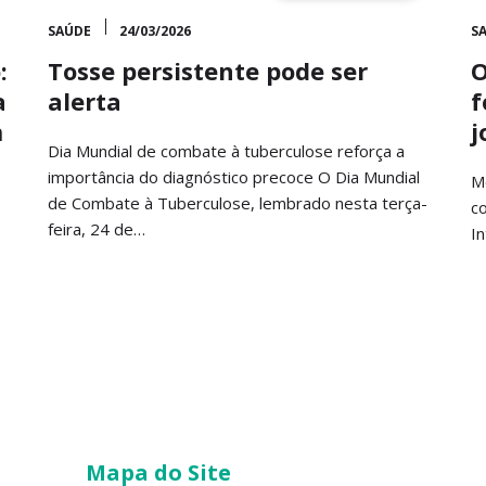
SAÚDE
24/03/2026
S
:
Tosse persistente pode ser
O
a
alerta
f
m
j
Dia Mundial de combate à tuberculose reforça a
importância do diagnóstico precoce O Dia Mundial
M
de Combate à Tuberculose, lembrado nesta terça-
co
feira, 24 de…
I
Mapa do Site