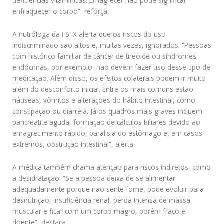
deficiências vitamínicas. Emagrecer não pode significar
enfraquecer o corpo”, reforça.
A nutróloga da FSFX alerta que os riscos do uso
indiscriminado são altos e, muitas vezes, ignorados. “Pessoas
com histórico familiar de câncer de tireoide ou síndromes
endócrinas, por exemplo, não devem fazer uso desse tipo de
medicação. Além disso, os efeitos colaterais podem ir muito
além do desconforto inicial. Entre os mais comuns estão
náuseas, vômitos e alterações do hábito intestinal, como
constipação ou diarreia. Já os quadros mais graves incluem
pancreatite aguda, formação de cálculos biliares devido ao
emagrecimento rápido, paralisia do estômago e, em casos
extremos, obstrução intestinal”, alerta.
A médica também chama atenção para riscos indiretos, como
a desidratação. “Se a pessoa deixa de se alimentar
adequadamente porque não sente fome, pode evoluir para
desnutrição, insuficiência renal, perda intensa de massa
muscular e ficar com um corpo magro, porém fraco e
doente”, destaca.