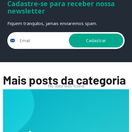
Cadastre-se para receber nossa
newsletter
Fiquem tranquilos, jamais enviaremos spam.
Email
Cadastrar
Mais posts da categoria
No data was found