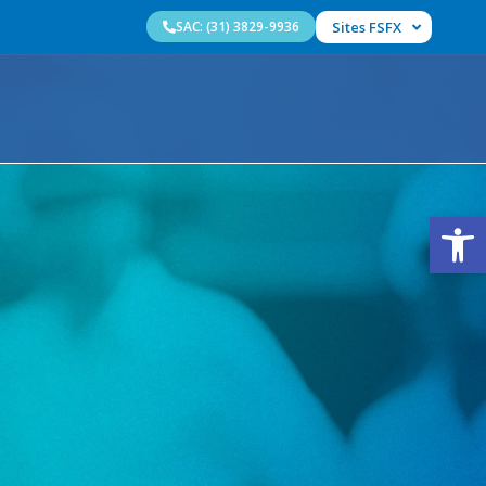
SAC: (31) 3829-9936
Sites FSFX
Abrir 