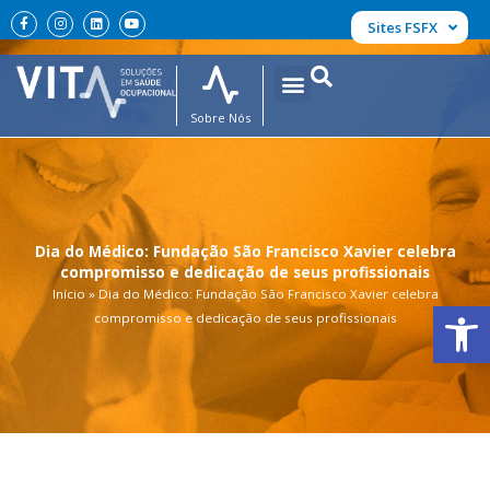
Ir
F
I
L
Y
Sites FSFX
a
n
i
o
para
c
s
n
u
e
t
k
t
o
b
a
e
u
conteúdo
o
g
d
b
o
r
i
e
k
a
n
Sobre Nós
-
m
f
Dia do Médico: Fundação São Francisco Xavier celebra
compromisso e dedicação de seus profissionais
Início
»
Dia do Médico: Fundação São Francisco Xavier celebra
Abrir 
compromisso e dedicação de seus profissionais