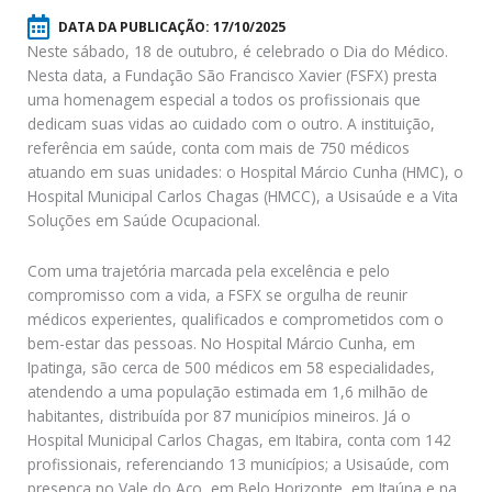
DATA DA PUBLICAÇÃO:
17/10/2025
Neste sábado, 18 de outubro, é celebrado o Dia do Médico.
Nesta data, a Fundação São Francisco Xavier (FSFX) presta
uma homenagem especial a todos os profissionais que
dedicam suas vidas ao cuidado com o outro. A instituição,
referência em saúde, conta com mais de 750 médicos
atuando em suas unidades: o Hospital Márcio Cunha (HMC), o
Hospital Municipal Carlos Chagas (HMCC), a Usisaúde e a Vita
Soluções em Saúde Ocupacional.
Com uma trajetória marcada pela excelência e pelo
compromisso com a vida, a FSFX se orgulha de reunir
médicos experientes, qualificados e comprometidos com o
bem-estar das pessoas. No Hospital Márcio Cunha, em
Ipatinga, são cerca de 500 médicos em 58 especialidades,
atendendo a uma população estimada em 1,6 milhão de
habitantes, distribuída por 87 municípios mineiros. Já o
Hospital Municipal Carlos Chagas, em Itabira, conta com 142
profissionais, referenciando 13 municípios; a Usisaúde, com
presença no Vale do Aço, em Belo Horizonte, em Itaúna e na