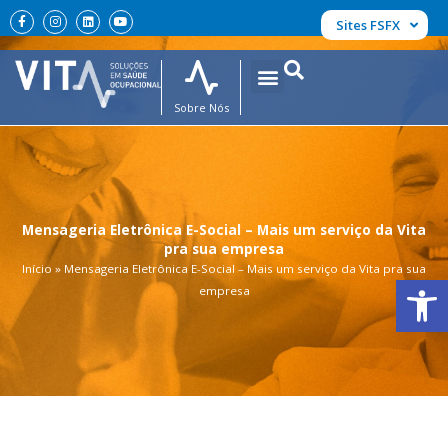
Ir
F
I
L
Y
Sites FSFX
a
n
i
o
para
c
s
n
u
e
t
k
t
o
b
a
e
u
conteúdo
o
g
d
b
o
r
i
e
k
a
n
Sobre Nós
-
m
f
Mensageria Eletrônica E-Social – Mais um serviço da Vita
pra sua empresa
Início
»
Mensageria Eletrônica E-Social – Mais um serviço da Vita pra sua
Abrir 
empresa