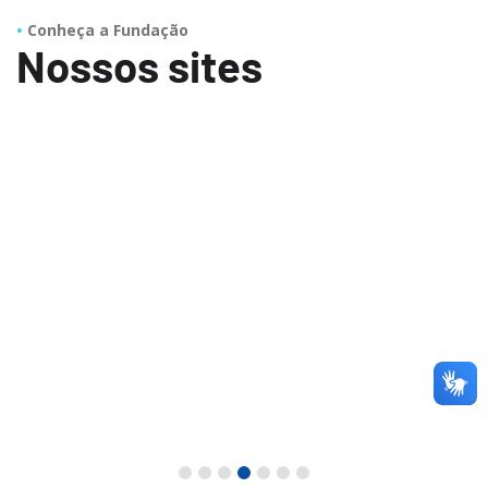
Conheça a Fundação
Nossos sites
ão de serviços
Hospital geral localizado em 
, em medicina do trabalho
Credenciado para atendiment
vidades regulamentadas
complexidade sendo realizad
 e Emprego.
meio do SUS.