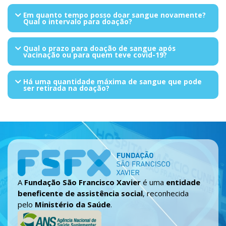
Em quanto tempo posso doar sangue novamente?
Qual o intervalo para doação?
Qual o prazo para doação de sangue após
vacinação ou para quem teve covid-19?
Há uma quantidade máxima de sangue que pode
ser retirada na doação?
A
Fundação São Francisco Xavier
é uma
entidade
beneficente de assistência social
, reconhecida
pelo
Ministério da Saúde
.