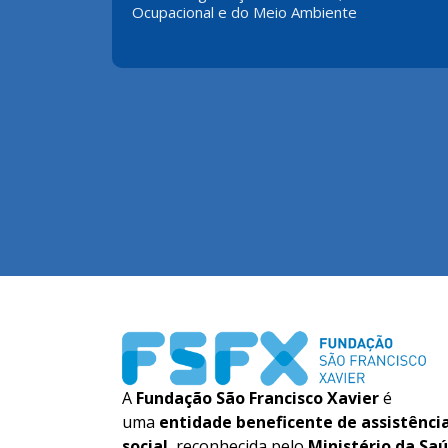
A
Fundação São Francisco Xavier
é
uma
entidade beneficente de assistênci
social
, reconhecida pelo
Ministério da Sa