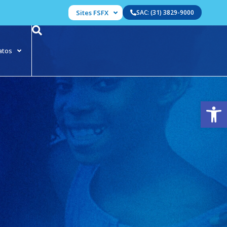
Sites FSFX
SAC: (31) 3829-9000
atos
Abrir 