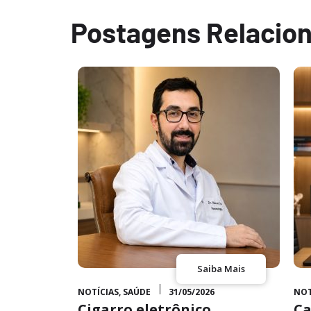
Postagens Relacio
ba Mais
Saiba Mais
NOTÍCIAS
,
SAÚDE
31/05/2026
NOT
Cigarro eletrônico
Ca