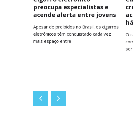
fiança
preocupa especialistas e
cr
ação
acende alerta entre jovens
ac
há
to além da
Apesar de proibidos no Brasil, os cigarros
ompromisso
eletrônicos têm conquistado cada vez
O c
mais espaço entre
com
ser