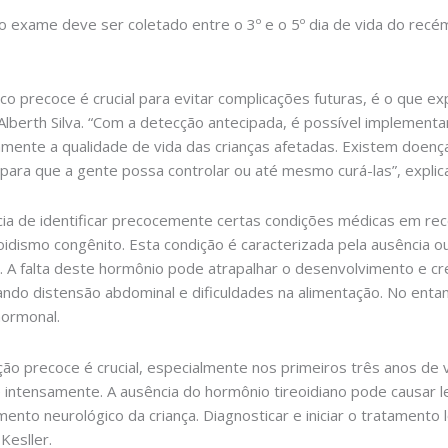
 exame deve ser coletado entre o 3º e o 5º dia de vida do recé
co precoce é crucial para evitar complicações futuras, é o que ex
 Alberth Silva. “Com a detecção antecipada, é possível implemen
vamente a qualidade de vida das crianças afetadas. Existem doe
 para que a gente possa controlar ou até mesmo curá-las”, explica
cia de identificar precocemente certas condições médicas em re
oidismo congênito. Esta condição é caracterizada pela ausência o
 A falta deste hormônio pode atrapalhar o desenvolvimento e cr
ndo distensão abdominal e dificuldades na alimentação. No enta
hormonal.
ção precoce é crucial, especialmente nos primeiros três anos de
intensamente. A ausência do hormônio tireoidiano pode causar l
ento neurológico da criança. Diagnosticar e iniciar o tratamento
Kesller.