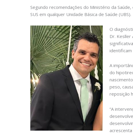
Segundo recomendações do Ministério da Saúde, o
SUS em qualquer Unidade Básica de Saúde (UBS).
O diagnósti
Dr. Kesller
significati
identificam
A importân
do hipotire
nascimento.
peso, causa
reposição 
“A interven
desenvolve 
desenvolvim
acrescenta 