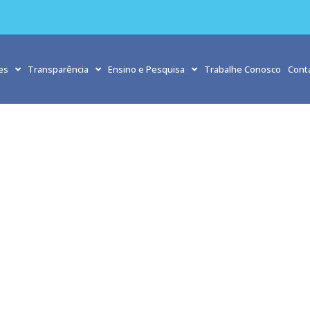
es
Transparência
Ensino e Pesquisa
Trabalhe Conosco
Cont
ional do Teste do Pezinho: pela saúde e futuro dos recém-
io
»
Dia Nacional do Teste do Pezinho: pela saúde e futuro dos recém-nasc