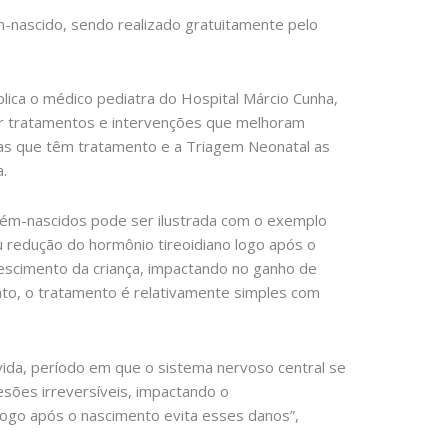
m-nascido, sendo realizado gratuitamente pelo
plica o médico pediatra do Hospital Márcio Cunha,
tar tratamentos e intervenções que melhoram
nças que têm tratamento e a Triagem Neonatal as
.
cém-nascidos pode ser ilustrada com o exemplo
u redução do hormônio tireoidiano logo após o
escimento da criança, impactando no ganho de
nto, o tratamento é relativamente simples com
 vida, período em que o sistema nervoso central se
esões irreversíveis, impactando o
 logo após o nascimento evita esses danos”,