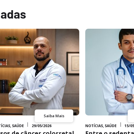
nadas
Saiba Mais
ÍCIAS
,
SAÚDE
29/05/2026
NOTÍCIAS
,
SAÚDE
15/0
sos de câncer colorretal
Entre o sedenta