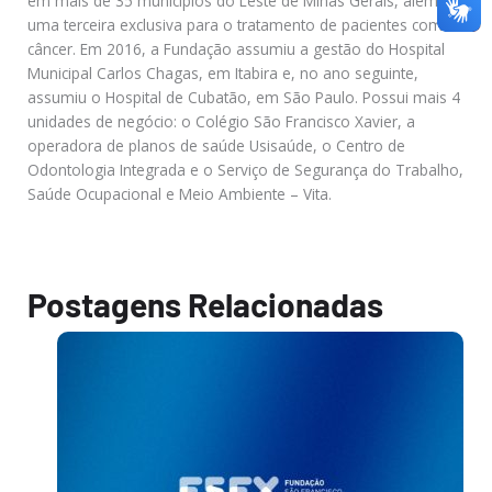
em mais de 35 municípios do Leste de Minas Gerais, além de
uma terceira exclusiva para o tratamento de pacientes com
câncer. Em 2016, a Fundação assumiu a gestão do Hospital
Municipal Carlos Chagas, em Itabira e, no ano seguinte,
assumiu o Hospital de Cubatão, em São Paulo. Possui mais 4
unidades de negócio: o Colégio São Francisco Xavier, a
operadora de planos de saúde Usisaúde, o Centro de
Odontologia Integrada e o Serviço de Segurança do Trabalho,
Saúde Ocupacional e Meio Ambiente – Vita.
Postagens Relacionadas