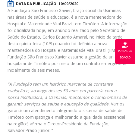
DATA DA PUBLICAÇÃO:
10/09/2020
A Fundação São Francisco Xavier, braço social da Usiminas
nas áreas de saúde e educação, é a nova mantenedora do
Hospital e Maternidade Vital Brazil, em Timóteo. A informação
foi oficializada hoje, em anúncio realizado pelo Secretário de
Saúde do Estado, Carlos Eduardo Amaral, no início da tarde
desta quinta-feira (10/9) quando foi definida a nova
mantenedora do Hospital e Maternidade Vital Brazil (HMVB). A
PORTAL DA
Fundação São Francisco Xavier assume a gestão da unidade
DOAÇÃO
hospitalar de Timóteo por meio de um contrato emergencial,
inicialmente de seis meses.
“
A Fundação tem um histórico marcante de constante
evolução e, ao longo desses 50 anos em parceria com a
nossa Instituidora, a Usiminas, mantemos o compromisso de
garantir serviços de saúde e educação de qualidade.
Vamos
garantir um atendimento integrando o sistema de saúde de
Timóteo com Ipatinga e melhorando a qualidade assistencial
na região
”
, afirma o Diretor-Presidente da Fundação,
Salvador Prado Júnior. “