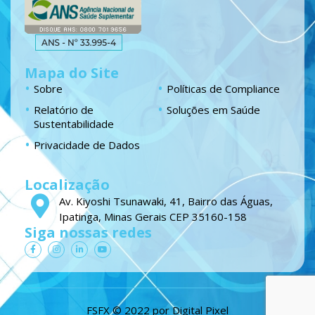
Mapa do Site
Sobre
Políticas de Compliance
Relatório de
Soluções em Saúde
Sustentabilidade
Privacidade de Dados
Localização
Av. Kiyoshi Tsunawaki, 41, Bairro das Águas,
Ipatinga, Minas Gerais CEP 35160-158
Siga nossas redes
F
I
L
Y
a
n
i
o
c
s
n
u
e
t
k
t
b
a
e
u
o
g
d
b
o
r
i
e
k
a
n
FSFX © 2022 por
Digital Pixel
-
m
-