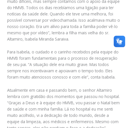
muito difíceis, mas sempre contamos com o apoio da equipe
do HMVB. Todos os dias recebíamos uma ligação para ter
notícias da saúde dele. Quando ele teve uma melhora, foi
possível conversar por videochamada. Isso acalmava muito o
nosso coração. Era um alívio para toda a família poder vê-lo
mesmo que por vídeo”, lembra a filha mais velha do sr.
Altamiro, Isabela Miranda Saraiva.
Para Isabela, o cuidado e o carinho recebidos pela equipe do
HMVB foram fundamentais para o processo de recuperação
de seu pai. “A situação dele era muito grave. Mas todos
sempre nos incentivavam e apoiavam o tempo todo. Eles
foram muito atenciosos conosco e com ele”, conta Isabela.
Atualmente em casa e passando bem, o senhor Altamiro
lembra com gratidão dos momentos que passou no hospital.
“Graças a Deus e à equipe do HMVB, vou passar o Natal bem
de saúde e com minha família. Lá no hospital eu me senti
muito acolhido, vi a dedicação de todo mundo, desde a
equipe da limpeza, aos médicos e enfermeiros. Mesmo com
tanto serviço, eles não perdiam o foco e a dedicação”.