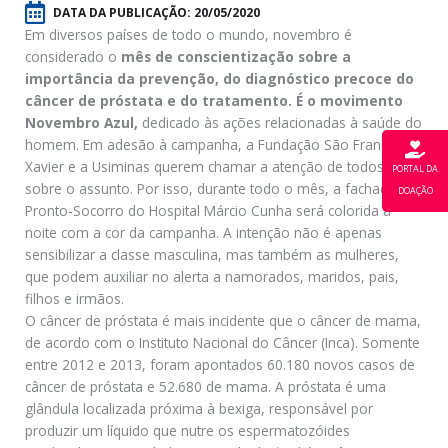
DATA DA PUBLICAÇÃO:
20/05/2020
Em diversos países de todo o mundo, novembro é
considerado o
mês de conscientização sobre a
importância da prevenção, do diagnóstico precoce do
câncer de próstata e do tratamento. É o movimento
Novembro Azul,
dedicado às ações relacionadas à saúde do
homem. Em adesão à campanha, a Fundação São Francisco
Xavier e a Usiminas querem chamar a atenção de todos
PORTAL DA
sobre o assunto. Por isso, durante todo o mês, a fachada do
DOAÇÃO
Pronto-Socorro do Hospital Márcio Cunha será colorida a
noite com a cor da campanha. A intenção não é apenas
sensibilizar a classe masculina, mas também as mulheres,
que podem auxiliar no alerta a namorados, maridos, pais,
filhos e irmãos.
O câncer de próstata é mais incidente que o câncer de mama,
de acordo com o Instituto Nacional do Câncer (Inca). Somente
entre 2012 e 2013, foram apontados 60.180 novos casos de
câncer de próstata e 52.680 de mama. A próstata é uma
glândula localizada próxima à bexiga, responsável por
produzir um líquido que nutre os espermatozóides