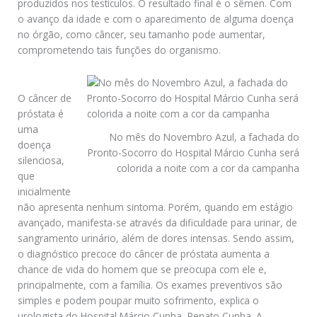
produzidos nos testículos. O resultado final é o sêmen. Com
o avanço da idade e com o aparecimento de alguma doença
no órgão, como câncer, seu tamanho pode aumentar,
comprometendo tais funções do organismo.
O câncer de
próstata é
uma
No mês do Novembro Azul, a fachada do
doença
Pronto-Socorro do Hospital Márcio Cunha será
silenciosa,
colorida a noite com a cor da campanha
que
inicialmente
não apresenta nenhum sintoma. Porém, quando em estágio
avançado, manifesta-se através da dificuldade para urinar, de
sangramento urinário, além de dores intensas. Sendo assim,
o diagnóstico precoce do câncer de próstata aumenta a
chance de vida do homem que se preocupa com ele e,
principalmente, com a família. Os exames preventivos são
simples e podem poupar muito sofrimento, explica o
urologista do Hospital Márcio Cunha, Renato Cunha. A