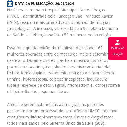
DATA DA PUBLICAÇÃO:
20/09/2024
Na última semana o Hospital Municipal Carlos Chagas
(HMCC), administrado pela Fundação São Francisco Xavier
(FSFX), realizou mais uma edição do mutirão de cirurgias
ginecológicas. A iniciativa, viabilizada pela Secretaria Municipal
de Saúde de Itabira, beneficiou 59 mulheres nesta edição.
Essa foi a quarta edição da iniciativa, totalizando 162
PORTAL DA
mulheres operadas entre os meses de maio e setembro
DOAÇÃO
deste ano. Durante os três dias foram realizados vários
procedimentos cirúrgicos, dentre eles: histerectomia total,
histerectomia vaginal, tratamento cirúrgico de incontinência
urinária, histeroscopia, colpoperineoplastia, laqueadura
tubária, exérese de cisto vaginal, miomectomia, ooforectomia
e hipertrofia dos pequenos lábios.
Antes de serem submetidas às cirurgias, as pacientes
passaram por um processo de avaliação no HMCC, incluindo
consultas multidisciplinares, exames clínicos e diagnósticos,
todos viabilizados pelo Sistema Único de Saúde (SUS).