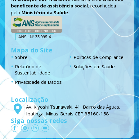
beneficente de assistência social
, reconhecida
pelo
Ministério da Saúde
.
Mapa do Site
Sobre
Políticas de Compliance
Relatório de
Soluções em Saúde
Sustentabilidade
Privacidade de Dados
Localização
Av. Kiyoshi Tsunawaki, 41, Bairro das Águas,
Ipatinga, Minas Gerais CEP 35160-158
Siga nossas redes
F
I
L
Y
a
n
i
o
c
s
n
u
e
t
k
t