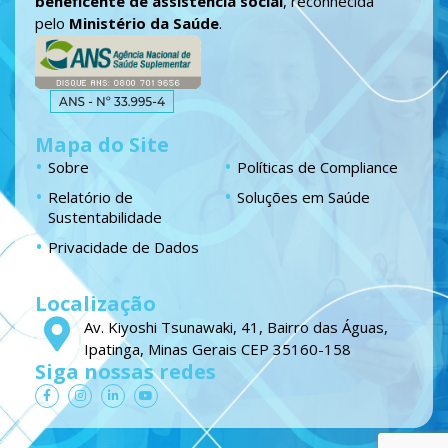
beneficente de assistência social
, reconhecida
pelo
Ministério da Saúde
.
Mapa do Site
Sobre
Políticas de Compliance
Relatório de
Soluções em Saúde
Sustentabilidade
Privacidade de Dados
Localização
Av. Kiyoshi Tsunawaki, 41, Bairro das Águas,
Ipatinga, Minas Gerais CEP 35160-158
Siga nossas redes
F
I
L
Y
a
n
i
o
c
s
n
u
e
t
k
t
b
a
e
u