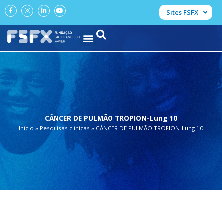
Ir
F
I
L
Y
Sites FSFX
a
n
i
o
para
c
s
n
u
e
t
k
t
o
b
a
e
u
conteúdo
o
g
d
b
o
r
i
e
k
a
n
-
m
-
f
i
n
CÂNCER DE PULMÃO TROPION-Lung 10
Início
»
Pesquisas clínicas
»
CÂNCER DE PULMÃO TROPION-Lung 10