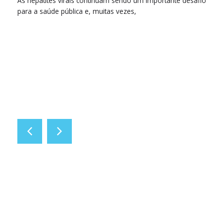
As hepatites virais continuam sendo um importante desafio
para a saúde pública e, muitas vezes,