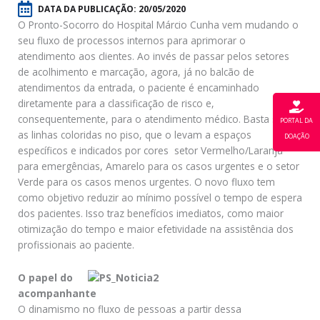
DATA DA PUBLICAÇÃO:
20/05/2020
O Pronto-Socorro do Hospital Márcio Cunha vem mudando o
seu fluxo de processos internos para aprimorar o
atendimento aos clientes. Ao invés de passar pelos setores
de acolhimento e marcação, agora, já no balcão de
atendimentos da entrada, o paciente é encaminhado
diretamente para a classificação de risco e,
consequentemente, para o atendimento médico. Basta seguir
PORTAL DA
as linhas coloridas no piso, que o levam a espaços
DOAÇÃO
específicos e indicados por cores  setor Vermelho/Laranja
para emergências, Amarelo para os casos urgentes e o setor
Verde para os casos menos urgentes. O novo fluxo tem
como objetivo reduzir ao mínimo possível o tempo de espera
dos pacientes. Isso traz benefícios imediatos, como maior
otimização do tempo e maior efetividade na assistência dos
profissionais ao paciente.
O papel do
acompanhante
O dinamismo no fluxo de pessoas a partir dessa