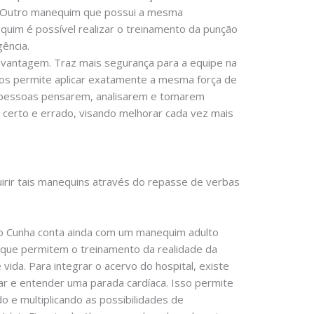
os. Outro manequim que possui a mesma
uim é possível realizar o treinamento da punção
ência.
e vantagem. Traz mais segurança para a equipe na
nos permite aplicar exatamente a mesma força de
as pessoas pensarem, analisarem e tomarem
e certo e errado, visando melhorar cada vez mais
irir tais manequins através do repasse de verbas
o Cunha conta ainda com um manequim adulto
 que permitem o treinamento da realidade da
ida. Para integrar o acervo do hospital, existe
r e entender uma parada cardíaca. Isso permite
o e multiplicando as possibilidades de