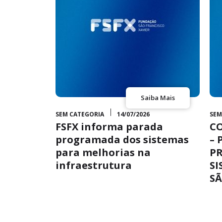
ba Mais
Saiba Mais
SEM CATEGORIA
14/07/2026
SEM
 Portal
FSFX informa parada
C
voz
programada dos sistemas
– 
para melhorias na
P
ível para
infraestrutura
SI
l do Cliente
SÃ