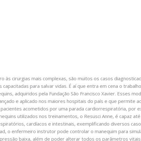
 às cirurgias mais complexas, são muitos os casos diagnosticad
s capacitadas para salvar vidas. É aí que entra em cena o trabal
ins, adquiridos pela Fundação São Francisco Xavier. Esses mo
vançado e aplicado nos maiores hospitais do país e que permit
 pacientes acometidos por uma parada cardiorrespiratória, por 
equins utilizados nos treinamentos, o Resusci Anne, é capaz até
spiratórios, cardíacos e intestinais, exemplificando diversos casos
ad, o enfermeiro instrutor pode controlar o manequim para simul
 pressão baixa, além de poder alterar todos os parâmetros vitai