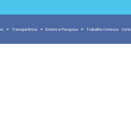
es
Transparência
Ensino e Pesquisa
Trabalhe Conosco
Cont
Simulação realística fortalece atendimento no HMC
Início
»
Simulação realística fortalece atendimento no HMC