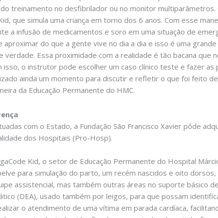
es do treinamento no desfibrilador ou no monitor multiparâmetr
Kid, que simula uma criança em torno dos 6 anos. Com esse maneq
mite a infusão de medicamentos e soro em uma situação de emerg
se aproximar do que a gente vive no dia a dia e isso é uma grand
de verdade. Essa proximidade com a realidade é tão bacana que 
 isso, o instrutor pode escolher um caso clínico teste e fazer 
zado ainda um momento para discutir e refletir o que foi feito d
fermeira da Educação Permanente do HMC.
rença
tuadas com o Estado, a Fundação São Francisco Xavier pôde adqu
lidade dos Hospitais (Pro-Hosp).
gaCode Kid, o setor de Educação Permanente do Hospital Márci
elve para simulação do parto, um recém nascidos e oito dorsos,
uipe assistencial, mas também outras áreas no suporte básico de v
ático (DEA), usado também por leigos, para que possam identifica
lizar o atendimento de uma vítima em parada cardíaca, facilitand