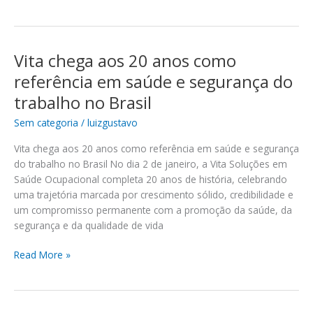
cuidar
de
quem
move
Vita chega aos 20 anos como
Vita
sua
chega
referência em saúde e segurança do
empresa
aos
trabalho no Brasil
20
anos
Sem categoria
/
luizgustavo
como
Vita chega aos 20 anos como referência em saúde e segurança
referência
do trabalho no Brasil No dia 2 de janeiro, a Vita Soluções em
em
Saúde Ocupacional completa 20 anos de história, celebrando
saúde
uma trajetória marcada por crescimento sólido, credibilidade e
e
um compromisso permanente com a promoção da saúde, da
segurança
segurança e da qualidade de vida
do
trabalho
Read More »
no
Brasil