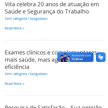
Vita celebra 20 anos de atuação em
Vita
celebra
Saúde e Segurança do Trabalho
20
Sem categoria
/
luizgustavo
anos
de
Read More »
atuação
em
Saúde
e
Segurança
Exames clínicos e complementares –
Exames
do
clínicos
mais saúde, mais agilidade e mais
Trabalho
e
eficiência
complementares
–
Sem categoria
/
luizgustavo
mais
saúde,
Read More »
mais
agilidade
e
mais
Pesquisa de Satisfação – Sua opinião
Pesquisa