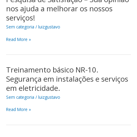
eficiência
de
nos ajuda a melhorar os nossos
Satisfação
serviços!
–
Sua
Sem categoria
/
luizgustavo
opinião
nos
Read More »
ajuda
a
melhorar
os
Treinamento básico NR-10.
Treinamento
nossos
básico
Segurança em instalações e serviços
serviços!
NR-
em eletricidade.
10.
Segurança
Sem categoria
/
luizgustavo
em
instalações
Read More »
e
serviços
em
eletricidade.