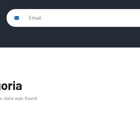
Email
oria
o data was found