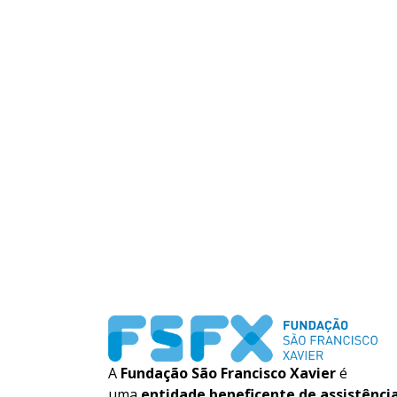
A
Fundação São Francisco Xavier
é
uma
entidade beneficente de assistênci