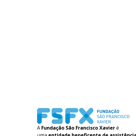
A
Fundação São Francisco Xavier
é
uma
entidade beneficente de assistênci