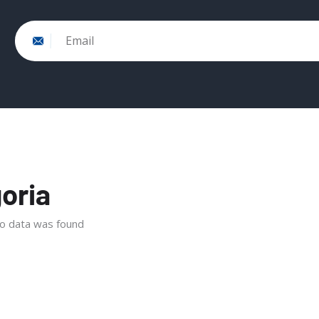
Email
oria
o data was found