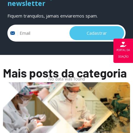
newsletter
Fiquem tranquilos, jamais enviaremos spam.
Email
Cadastrar
PORTAL DA
DOAÇÃO
Mais posts da categoria
No data was found