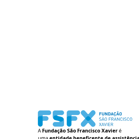
A
Fundação São Francisco Xavier
é
uma
entidade beneficente de assistênci