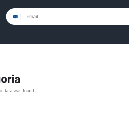
Email
oria
o data was found