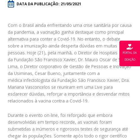
DATA DA PUBLICAÇÃO:
21/05/2021
Com o Brasil ainda enfrentando uma crise sanitária por causa
da pandemia, a vacinação ganha destaque como principal
alternativa para conter a Covid-19. No entanto, o debate
sobre a imunização ainda desperta dúvidas em muitas
pessoas. Hoje (21), pela manhã, o Diretor de Hospitais
PORTAL DA
da Fundação São Francisco Xavier, Dr. Mauro Oscar de Souza
DOAÇÃO
Lima, o Diretor corporativo de Gestão de Pessoas e Inovação
da Usiminas, Cesar Bueno, juntamente com a
médica infectologista da Fundação São Francisco Xavier, Dra.
Mariana Vasconcelos se reuniram em uma Live para
esclarecer dúvidas, reforçar a importância e desvendar mitos
relacionados à vacina contra a Covid-19.
Durante o evento on-line, foi reforçado que embora
desenvolvidas em tempo recorde, as vacinas foram
submetidas a inúmeros e rigorosos testes de segurança até
chegar às populações. Somente após todo o rigor científico