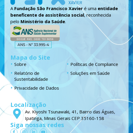
A
Fundação São Francisco Xavier
é uma
entidade
beneficente de assistência social
, reconhecida
pelo
Ministério da Saúde
.
Mapa do Site
Sobre
Políticas de Compliance
Relatório de
Soluções em Saúde
Sustentabilidade
Privacidade de Dados
Localização
Av. Kiyoshi Tsunawaki, 41, Bairro das Águas,
Ipatinga, Minas Gerais CEP 35160-158
Siga nossas redes
F
I
L
Y