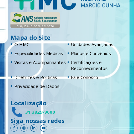
Mapa do Site
O HMC
Unidades Avançadas
Especialidades Médicas
Planos e Convênios
Visitas e Acompanhantes
Certificações e
Reconhecimentos
Diretrizes e Políticas
Fale Conosco
Privacidade de Dados
Localização
31 3829-9000
Siga nossas redes
F
I
L
Y
a
n
i
o
c
s
n
u