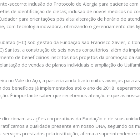
to-socorro; inclusão do Protocolo de Alergia para paciente com al
etas de identificação de dietas; inclusão de novos médicos no co
Cuidador para orientações pós alta; alteração de horário de at
one, com tecnologia inovadora, otimizando o gerenciamento das 
Cubatão (HC) sob gestão da Fundação São Francisco Xavier, o Con
C) Santos, a construção de seis novos consultórios, além da impl
mento de beneficiários inscritos nos projetos da promoção da saú
antação de vendas de planos individuais e ampliação do Usifamíl
heira no Vale do Aço, a parceria ainda trará muitos avanços para
Além dos benefícios já implementados até o ano de 2018, esperam
ação. É importante saber que recebemos atenção e que as nossa
ue direcionam as ações corporativas da Fundação e de suas unid
o, ratificamos a qualidade presente em nosso DNA, seguindo os 
serviços prestados pela instituição, afirma a superintendente c