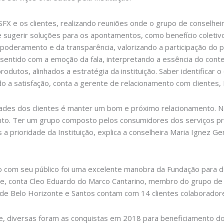
FX e os clientes, realizando reuniões onde o grupo de conselheir
de sugerir soluções para os apontamentos, como benefício coleti
poderamento e da transparência, valorizando a participação do púb
sentido com a emoção da fala, interpretando a essência do conteú
odutos, alinhados a estratégia da instituição. Saber identificar 
 a satisfação, conta a gerente de relacionamento com clientes, E
idades dos clientes é manter um bom e próximo relacionamento. 
to. Ter um grupo composto pelos consumidores dos serviços pre
 a prioridade da Instituição, explica a conselheira Maria Ignez 
o com seu público foi uma excelente manobra da Fundação para d
, conta Cleo Eduardo do Marco Cantarino, membro do grupo de c
 de Belo Horizonte e Santos contam com 14 clientes colaborador
e, diversas foram as conquistas em 2018 para beneficiamento dos