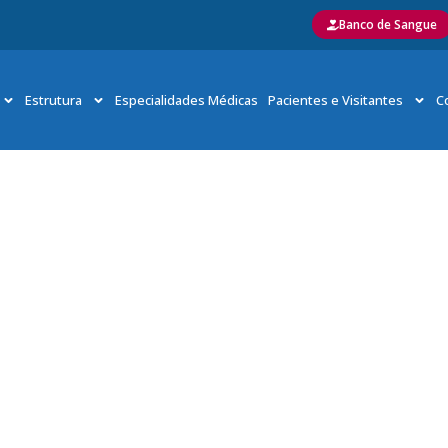
Banco de Sangue
Estrutura
Especialidades Médicas
Pacientes e Visitantes
C
ho Consultivo de Clientes promove melhorias nas unidades 
io
»
Conselho Consultivo de Clientes promove melhorias nas unidades da 