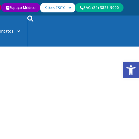
Espaço Médico
Sites FSFX
SAC: (31) 3829-9000
ontatos
Abrir 
da FSFX
FSFX