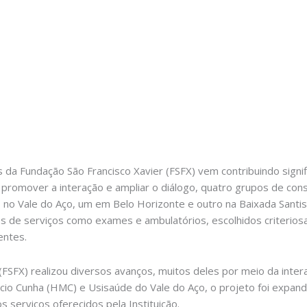
 da Fundação São Francisco Xavier (FSFX) vem contribuindo signi
 promover a interação e ampliar o diálogo, quatro grupos de con
is no Vale do Aço, um em Belo Horizonte e outro na Baixada Santi
es de serviços como exames e ambulatórios, escolhidos criteriosa
entes.
FSFX) realizou diversos avanços, muitos deles por meio da inter
cio Cunha (HMC) e Usisaúde do Vale do Aço, o projeto foi expandi
 serviços oferecidos pela Instituição.