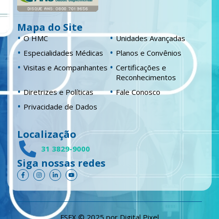
Mapa do Site
O HMC
Unidades Avançadas
Especialidades Médicas
Planos e Convênios
Visitas e Acompanhantes
Certificações e
Reconhecimentos
Diretrizes e Políticas
Fale Conosco
Privacidade de Dados
Localização
31 3829-9000
Siga nossas redes
F
I
L
Y
a
n
i
o
c
s
n
u
e
t
k
t
b
a
e
u
o
g
d
b
o
r
i
e
k
a
n
FSFX © 2025 por
Digital Pixel
-
m
-