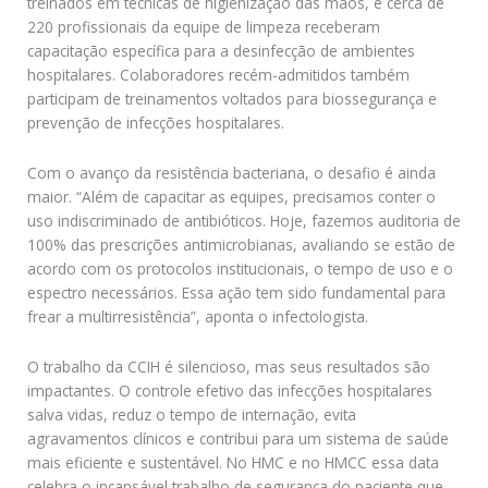
treinados em técnicas de higienização das mãos, e cerca de
220 profissionais da equipe de limpeza receberam
capacitação específica para a desinfecção de ambientes
hospitalares. Colaboradores recém-admitidos também
participam de treinamentos voltados para biossegurança e
prevenção de infecções hospitalares.
Com o avanço da resistência bacteriana, o desafio é ainda
maior. “Além de capacitar as equipes, precisamos conter o
uso indiscriminado de antibióticos. Hoje, fazemos auditoria de
100% das prescrições antimicrobianas, avaliando se estão de
acordo com os protocolos institucionais, o tempo de uso e o
espectro necessários. Essa ação tem sido fundamental para
frear a multirresistência”, aponta o infectologista.
O trabalho da CCIH é silencioso, mas seus resultados são
impactantes. O controle efetivo das infecções hospitalares
salva vidas, reduz o tempo de internação, evita
agravamentos clínicos e contribui para um sistema de saúde
mais eficiente e sustentável. No HMC e no HMCC essa data
celebra o incansável trabalho de segurança do paciente que