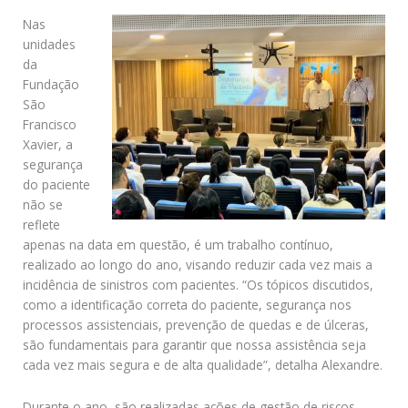
Nas
unidades
da
Fundação
São
Francisco
Xavier, a
segurança
do paciente
não se
reflete
apenas na data em questão, é um trabalho contínuo,
realizado ao longo do ano, visando reduzir cada vez mais a
incidência de sinistros com pacientes. “Os tópicos discutidos,
como a identificação correta do paciente, segurança nos
processos assistenciais, prevenção de quedas e de úlceras,
são fundamentais para garantir que nossa assistência seja
cada vez mais segura e de alta qualidade”, detalha Alexandre.
Durante o ano, são realizadas ações de gestão de riscos