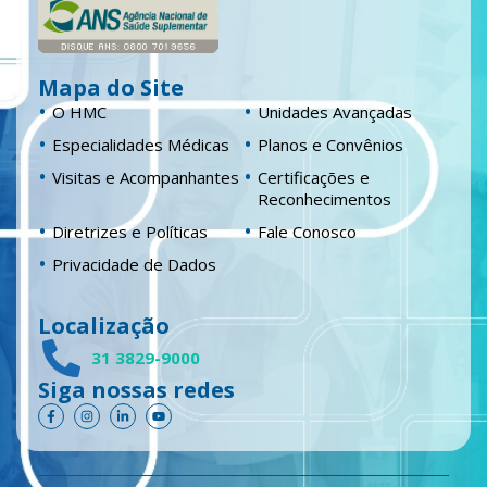
Mapa do Site
O HMC
Unidades Avançadas
Especialidades Médicas
Planos e Convênios
Visitas e Acompanhantes
Certificações e
Reconhecimentos
Diretrizes e Políticas
Fale Conosco
Privacidade de Dados
Localização
31 3829-9000
Siga nossas redes
F
I
L
Y
a
n
i
o
c
s
n
u
e
t
k
t
b
a
e
u
o
g
d
b
o
r
i
e