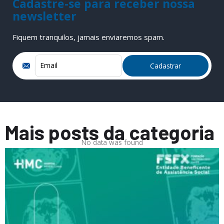
Cadastre-se para receber nossa
newsletter
Fiquem tranquilos, jamais enviaremos spam.
Mais posts da categoria
No data was found