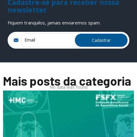
Cadastre-se para receber nossa
newsletter
Fiquem tranquilos, jamais enviaremos spam.
Mais posts da categoria
No data was found