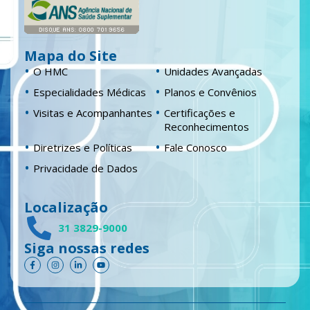
Mapa do Site
O HMC
Unidades Avançadas
Especialidades Médicas
Planos e Convênios
Visitas e Acompanhantes
Certificações e
Reconhecimentos
Diretrizes e Políticas
Fale Conosco
Privacidade de Dados
Localização
31 3829-9000
Siga nossas redes
F
I
L
Y
a
n
i
o
c
s
n
u
e
t
k
t
b
a
e
u
o
g
d
b
o
r
i
e