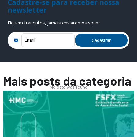
Cadastre-se para receber nossa
newsletter
Fiquem tranquilos, jamais enviaremos spam.
Mais posts da categoria
No data was found