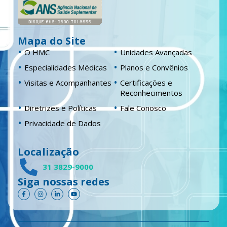
Mapa do Site
O HMC
Unidades Avançadas
Especialidades Médicas
Planos e Convênios
Visitas e Acompanhantes
Certificações e
Reconhecimentos
Diretrizes e Políticas
Fale Conosco
Privacidade de Dados
Localização
31 3829-9000
Siga nossas redes
F
I
L
Y
a
n
i
o
c
s
n
u
e
t
k
t
b
a
e
u
o
g
d
b
o
r
i
e