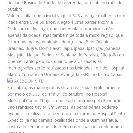
Unidade Básica de Saúde de referência, somente no mês de
outubro.
Vale ressaltar que a iniciativa pelo SUS abrange mulheres com
idade entre 50 e 69 anos. A ação é uma parceria com a
Prefeitura de Ipatinga, que contemplará moradoras não
apenas da cidade, mas também de toda a microrregião, que
é formada pelos municípios de Açucena, Belo Oriente,
Braúnas, Bugre, Dom Cavati, Iapú, Ipaba, Ipatinga, Joanésia,
Mesquita, Naque, Periquito, Santana do Paraíso, São João do
Oriente. Tanto pelo SUS quanto pela Usisaúde, as
mamografias serão realizadas nas Unidades I e II do Hospital
Márcio Cunha e na Unidade Avançada FSFX, no bairro Canaã.
Em Itabira, as mamografias serão realizadas gratuitamente
por meio do SUS, de 1º a 31 de outubro, no Hospital
Municipal Carlos Chagas, que é administrado pela Fundação
São Francisco Xavier. Em Santos, as beneficiárias poderão
agendar e realizar  até dezembro  o exame no Hospital Santo
Expedito. Já nas demais localidades onde a Usiminas atua,
basta apresentar o pedido médico em qualquer credenciado