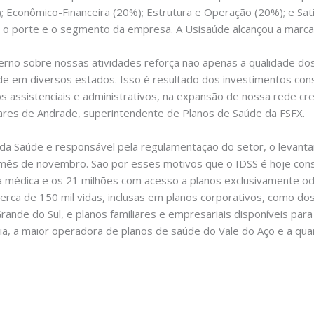
 Econômico-Financeira (20%); Estrutura e Operação (20%); e Satis
 o porte e o segmento da empresa. A Usisaúde alcançou a marca 
erno sobre nossas atividades reforça não apenas a qualidade do
úde em diversos estados. Isso é resultado dos investimentos con
 assistenciais e administrativos, na expansão de nossa rede cr
ares de Andrade, superintendente de Planos de Saúde da FSFX.
io da Saúde e responsável pela regulamentação do setor, o levan
o mês de novembro. São por esses motivos que o IDSS é hoje co
a médica e os 21 milhões com acesso a planos exclusivamente od
cerca de 150 mil vidas, inclusas em planos corporativos, como 
Grande do Sul, e planos familiares e empresariais disponíveis par
pia, a maior operadora de planos de saúde do Vale do Aço e a q