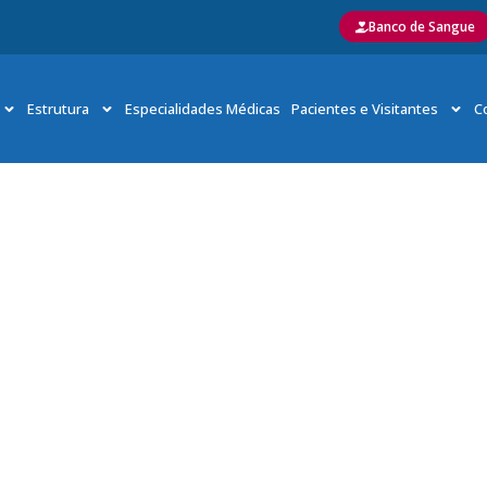
Banco de Sangue
Estrutura
Especialidades Médicas
Pacientes e Visitantes
C
Usisaúde é eleita a 3ª melhor operadora de planos em Mina
Início
»
Usisaúde é eleita a 3ª melhor operadora de planos em Minas