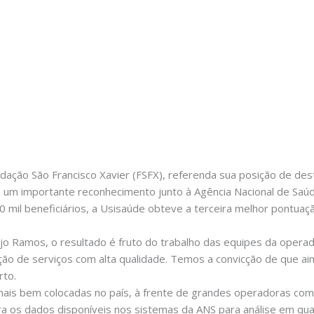
ação São Francisco Xavier (FSFX), referenda sua posição de des
is um importante reconhecimento junto à Agência Nacional de Saú
 mil beneficiários, a Usisaúde obteve a terceira melhor pontu
újo Ramos, o resultado é fruto do trabalho das equipes da opera
ção de serviços com alta qualidade. Temos a convicção de que a
to.
 mais bem colocadas no país, à frente de grandes operadoras com
a os dados disponíveis nos sistemas da ANS para análise em qua