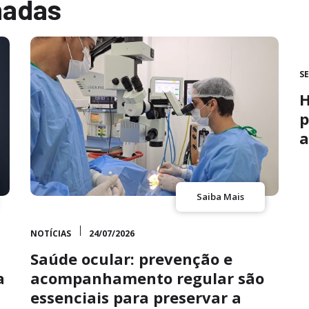
nadas
S
H
p
a
Saiba Mais
NOTÍCIAS
24/07/2026
Saúde ocular: prevenção e
a
acompanhamento regular são
essenciais para preservar a