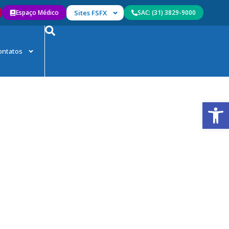
Espaço Médico
Sites FSFX
SAC: (31) 3829-9000
ontatos
Abrir 
s