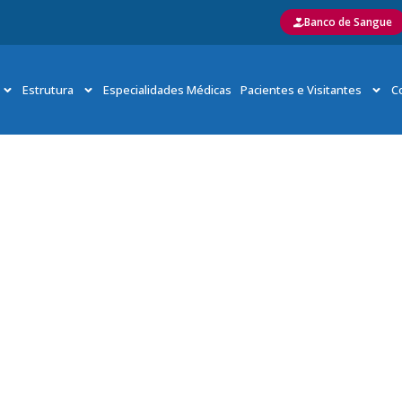
Banco de Sangue
Estrutura
Especialidades Médicas
Pacientes e Visitantes
C
: promoção da saúde e prevenção contribuem para uma vi
e da Mulher: promoção da saúde e prevenção contribuem para uma vida m