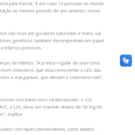
eita pela Kantar, 8 em cada 10 pessoas no mundo
aração ao mesmo período do ano anterior, houve
ntos são ricos em gorduras saturadas e trans, sal
os fatores genéticos também desempenham um papel
a infartos precoces.
ças de hábitos. “A prática regular de exercícios
, o bom colesterol, que atua removendo o LDL das
oitos e margarinas, que elevam o colesterol ruim”,
pessoas com baixo risco cardiovascular, o LDL
 AVC, o LDL deve ser mantido abaixo de 50 mg/dL.
”, explica.
icados com hipercolesterolemia, como aliados