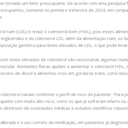
e tornado um fator preocupante. De acordo com uma pesquisa f
 preocupantes, somente no primeiro trimestre de 2024, em comp
s.
erol ruim (LDL) e reduz o colesterol bom (HDL), pois esses alime
 triglicérides e do colesterol LDL. Além da alimentação ruim, 
osição genética para níveis elevados de LDL, o que pode levar 
com níveis elevados de colesterol são necessárias algumas mudan
ovascular. Atividades físicas ajudam a aumentar o colesterol HDL
xcessivo de álcool e alimentos ricos em gorduras trans, como bisc
 colesterol variam conforme o perfil de risco do paciente. “Para 
ueles com muito alto risco, como os que já sofreram infarto ou
iretrizes de sociedades médicas e estudos científicos robustos
ilibrada e o uso correto da medicação, em pacientes já diagnost