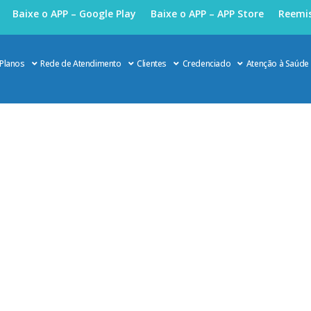
Baixe o APP – Google Play
Baixe o APP – APP Store
Reemis
Planos
Rede de Atendimento
Clientes
Credenciado
Atenção à Saúde
clerose, principal causa de morte no mundo, é uma doença p
»
A aterosclerose, principal causa de morte no mundo, é uma doença prev