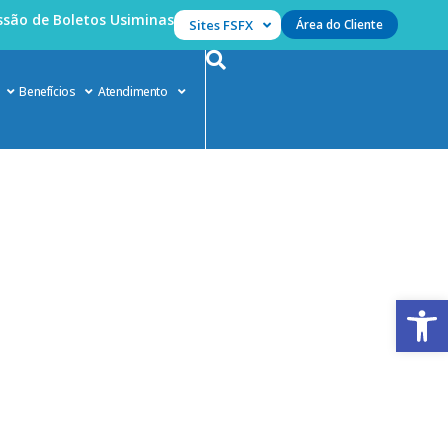
são de Boletos Usiminas
Sites FSFX
Área do Cliente
Benefícios
Atendimento
Abrir 
revenível
enível