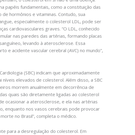
a papéis fundamentais, como a constituição das
 de hormônios e vitaminas. Contudo, sua
angue, especialmente o colesterol LDL, pode ser
enças cardiovasculares graves. “O LDL, conhecido
umular nas paredes das artérias, formando placas
sanguíneo, levando à aterosclerose. Essa
farto e acidente vascular cerebral (AVC) no mundo”,
 Cardiologia (SBC) indicam que aproximadamente
 níveis elevados de colesterol. Além disso, a SBC
ileiros morrem anualmente em decorrência de
das quais são diretamente ligadas ao colesterol
ode ocasionar a aterosclerose, e ela nas artérias
rto, enquanto nos vasos cerebrais pode provocar
morte no Brasil”, completa o médico.
ente para a desregulação do colesterol. Em