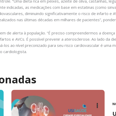
ontrole. “Uma dieta rica em peixes, azeite de oliva, castanhas, l
te indicadas, as medicações com base em estatinas (como sinvas
ovasculares, diminuindo significativamente o risco de infarto e 
ealizados nas últimas décadas em milhares de pacientes”, ponder
em de alerta à população. “É preciso compreendermos a doença a
artos e AVCs. É possível prevenir a aterosclerose. Ao lado da diet
uá-los ao nível preconizado para seu risco cardiovascular é uma
o cardiologista.
ionadas
N
U