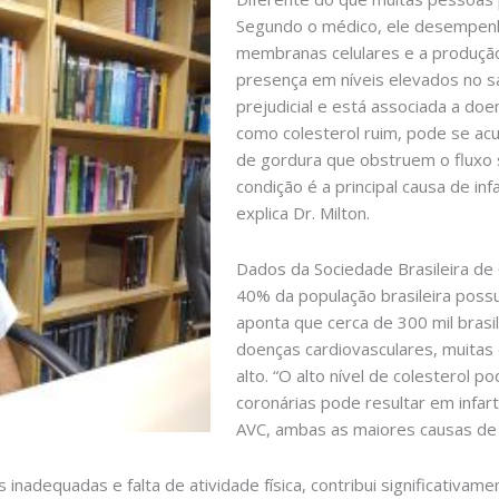
Segundo o médico, ele desempenh
membranas celulares e a produção
presença em níveis elevados no s
prejudicial e está associada a do
como colesterol ruim, pode se ac
de gordura que obstruem o fluxo 
condição é a principal causa de in
explica Dr. Milton.
Dados da Sociedade Brasileira de
40% da população brasileira possui
aponta que cerca de 300 mil bras
doenças cardiovasculares, muitas 
alto. “O alto nível de colesterol p
coronárias pode resultar em infa
AVC, ambas as maiores causas de 
 inadequadas e falta de atividade física, contribui significativam