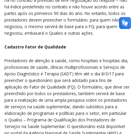
há no contrato a previsão de livre negociação do reajuste – não
há índice predefinido no contrato e não houve acordo entre as
partes após os primeiros 90 dias do ano. No entanto, todos os
prestadores devem preencher o formulário: para quem não
negociou, o mesmo servirá de base para o FQ; para quem
negociou, embasará o Qualiss e outras ações.
Cadastro Fator de Qualidade
Prestadores de atenção à saúde, como hospitais e hospitais-dia,
profissionais de saúde, clínicas multiprofissionais e Serviços de
Apoio Diagnóstico e Terapia (SADT) têm até o dia 8/3/17 para
preencher o questionário que será adotado para fins de
aplicação do Fator de Qualidade (FQ). O formulário, que deve ser
preenchido por todos os prestadores, também servirá de base
para a realização de uma ampla pesquisa sobre os prestadores
de serviços na saúde suplementar, dando subsídios para a
elaboração de programas e políticas para o setor, em particular
o Qualiss – Programa de Qualificação dos Prestadores de
Serviços na Saúde Suplementar. O questionário está disponível
no portal da Agência Nacional de Saúde Suplementar (ANS) e