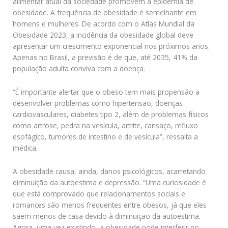
alimentar atual da sociedade promovem a epidemia de
obesidade. A frequência de obesidade é semelhante em
homens e mulheres. De acordo com o Atlas Mundial da
Obesidade 2023, a incidência da obesidade global deve
apresentar um crescimento exponencial nos próximos anos.
Apenas no Brasil, a previsão é de que, até 2035, 41% da
população adulta conviva com a doença.
“É importante alertar que o obeso tem mais propensão a
desenvolver problemas como hipertensão, doenças
cardiovasculares, diabetes tipo 2, além de problemas físicos
como artrose, pedra na vesícula, artrite, cansaço, refluxo
esofágico, tumores de intestino e de vesícula”, ressalta a
médica.
A obesidade causa, ainda, danos psicológicos, acarretando
diminuição da autoestima e depressão. “Uma curiosidade é
que está comprovado que relacionamentos sociais e
romances são menos frequentes entre obesos, já que eles
saem menos de casa devido à diminuição da autoestima.
Agora, uma vez existindo, a obesidade pode interferir no