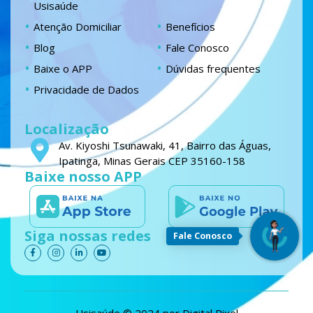
Usisaúde
Atenção Domiciliar
Benefícios
Blog
Fale Conosco
Baixe o APP
Dúvidas frequentes
Privacidade de Dados
Localização
Av. Kiyoshi Tsunawaki, 41, Bairro das Águas,
Ipatinga, Minas Gerais CEP 35160-158
Baixe nosso APP
Siga nossas redes
Fale Conosco
F
I
L
Y
a
n
i
o
c
s
n
u
e
t
k
t
b
a
e
u
o
g
d
b
o
r
i
e
k
a
n
Usisaúde © 2024 por
Digital Pixel