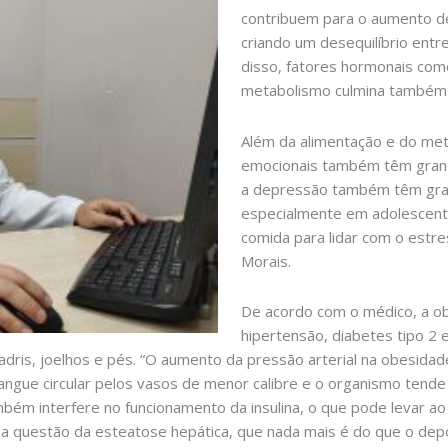
contribuem para o aumento d
criando um desequilíbrio entre
disso, fatores hormonais com
metabolismo culmina também no
Além da alimentação e do meta
emocionais também têm grande
a depressão também têm gra
especialmente em adolescente
comida para lidar com o estr
Morais.
De acordo com o médico, a o
hipertensão, diabetes tipo 2 
adris, joelhos e pés. “O aumento da pressão arterial na obesidad
 sangue circular pelos vasos de menor calibre e o organismo ten
ém interfere no funcionamento da insulina, o que pode levar ao
 questão da esteatose hepática, que nada mais é do que o depós