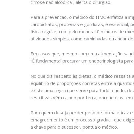
cirrose não alcoólica”, alerta o cirurgião.
Para a prevenção, o médico do HMC enfatiza a im
carboidratos, proteínas e gorduras, é essencial, p
física regular, com pelo menos 40 minutos de ex
atividades simples, como caminhadas ou andar de 
Em casos que, mesmo com uma alimentação saudáve
“É fundamental procurar um endocrinologista para 
No que diz respeito às dietas, o médico ressalta a
equilíbrio de proporções corretas entre a quantida
existe uma regra que serve para todo mundo, deve s
restritivas vêm caindo por terra, porque elas tê
Para quem deseja perder peso de forma eficaz e sa
emagrecimento é um processo gradual, que exige 
a chave para o sucesso”, pontua o médico.