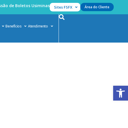
são de Boletos Usiminas
Sites FSFX
Área do Cliente
Benefícios
Atendimento
Abrir 
 questões emocionais
estões emocionais