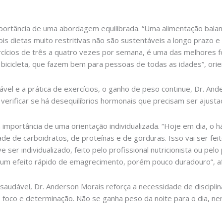
portância de uma abordagem equilibrada. “Uma alimentação bala
ois dietas muito restritivas não são sustentáveis a longo prazo e
ercícios de três a quatro vezes por semana, é uma das melhores
bicicleta, que fazem bem para pessoas de todas as idades”, orie
l e a prática de exercícios, o ganho de peso continue, Dr. And
verificar se há desequilíbrios hormonais que precisam ser ajusta
 importância de uma orientação individualizada. “Hoje em dia, o 
de de carboidratos, de proteínas e de gorduras. Isso vai ser fei
er individualizado, feito pelo profissional nutricionista ou pelo 
m um efeito rápido de emagrecimento, porém pouco duradouro”, a
udável, Dr. Anderson Morais reforça a necessidade de disciplina
foco e determinação. Não se ganha peso da noite para o dia, ne