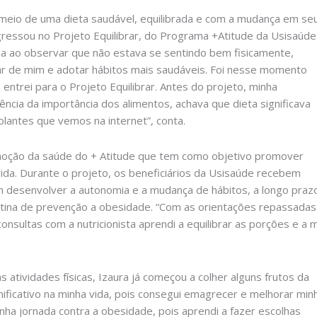
meio de uma dieta saudável, equilibrada e com a mudança em se
ngressou no Projeto Equilibrar, do Programa +Atitude da Usisaúde
ida ao observar que não estava se sentindo bem fisicamente,
ar de mim e adotar hábitos mais saudáveis. Foi nesse momento
ntrei para o Projeto Equilibrar. Antes do projeto, minha
ência da importância dos alimentos, achava que dieta significava
lantes que vemos na internet”, conta.
moção da saúde do + Atitude que tem como objetivo promover
ida. Durante o projeto, os beneficiários da Usisaúde recebem
m desenvolver a autonomia e a mudança de hábitos, a longo praz
rotina de prevenção a obesidade. “Com as orientações repassadas
onsultas com a nutricionista aprendi a equilibrar as porções e a 
s atividades físicas, Izaura já começou a colher alguns frutos da
ificativo na minha vida, pois consegui emagrecer e melhorar min
inha jornada contra a obesidade, pois aprendi a fazer escolhas