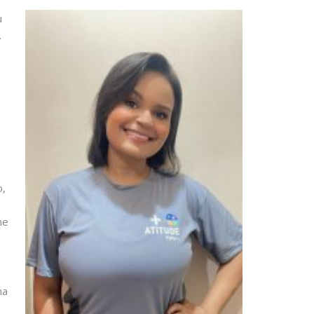
u
.
o,
me
ha