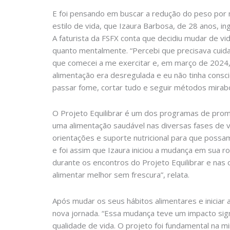
E foi pensando em buscar a redução do peso por 
estilo de vida, que Izaura Barbosa, de 28 anos, i
A faturista da FSFX conta que decidiu mudar de v
quanto mentalmente. “Percebi que precisava cuid
que comecei a me exercitar e, em março de 2024, e
alimentação era desregulada e eu não tinha consci
passar fome, cortar tudo e seguir métodos mirabo
O Projeto Equilibrar é um dos programas de pro
uma alimentação saudável nas diversas fases de v
orientações e suporte nutricional para que possa
e foi assim que Izaura iniciou a mudança em sua 
durante os encontros do Projeto Equilibrar e nas c
alimentar melhor sem frescura”, relata.
Após mudar os seus hábitos alimentares e iniciar a
nova jornada. “Essa mudança teve um impacto sign
qualidade de vida. O projeto foi fundamental na m