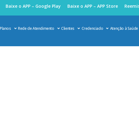
Baixe o APP – Google Play
Baixe o APP – APP Store
Reemis
Planos
Rede de Atendimento
Clientes
Credenciado
Atenção à Saúde
de: fatores de risco vão desde a alimentação inadequada a
 à obesidade: fatores de risco vão desde a alimentação inadequada a qu