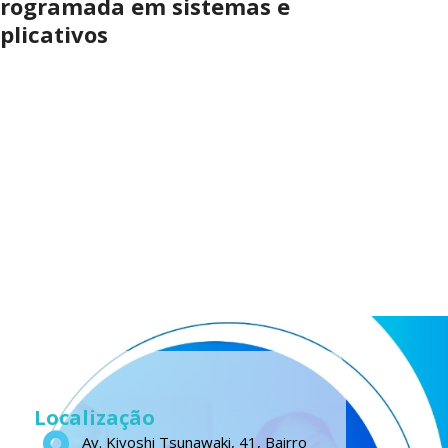
rogramada em sistemas e
plicativos
Localização
Av. Kiyoshi Tsunawaki, 41, Bairro