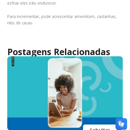
esfriar eles irão endurecer.
Para incrementar, pode acrescentar amendoim, castanhas,
nibs de cacau.
Postagens Relacionadas
Saiba Mais